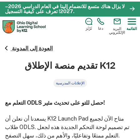
لا يزال هناك متسع للانضمام إلينا في العام الدراسي 2026–
.
2027!
تعرف على كيفية التسجيل
دعا
ثَرْثَرَ
القائمة
البريد
الإلكتروني
العودة إلى المدونة
تقديم منصة الإطلاق K12
الإعلانات المدرسية
التعلم مع ODLS حصل للتو على تحديث مثير!
يسعدنا أن نعلن أن K12 Launch Pad متاح الآن لجميع
طلاب ODLS. تم تصميم لوحة التحكم الجديدة هذه لجعل
التعلم ممتعًا وتفاعليًا، والأهم من ذلك، سهل التصفح.