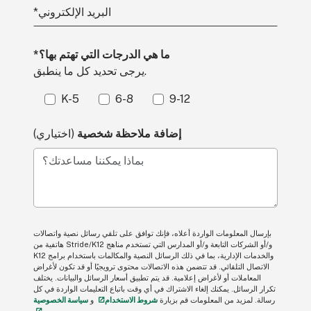
البريد الإلكتروني
*
*ما هي الدرجات التي تهتم بها؟
يرجى تحديد كل ما ينطبق.
K-5
6-8
9-12
إضافة ملاحظة شخصية
(اختياري)
بماذا يمكننا مساعدتك؟
بإرسال المعلومات الواردة أعلاه، فإنك توافق على تلقي رسائل نصية واتصالات
هاتفية من Stride/K12 و/أو الشركات التابعة و/أو المدارس التي تستخدم مناهج
K12 والخدمات الإدارية، بما في ذلك الرسائل النصية والمكالمات باستخدام برامج
الاتصال التلقائي. قد تتضمن هذه الاتصالات محتوى ترويجيًا أو قد تكون لأغراض
المعاملات أو لأغراض إعلامية. قد يتم تطبيق أسعار الرسائل والبيانات. يختلف
تكرار الرسائل. يمكنك إلغاء الاشتراك في أي وقت باتباع التعليمات الواردة في كل
رسالة. لمزيد من المعلومات قم بزيارة
شروط الاستخدام
و
سياسة الخصوصية