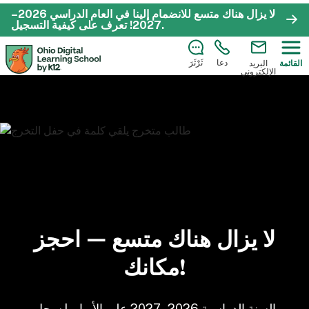
لا يزال هناك متسع للانضمام إلينا في العام الدراسي 2026–
.
2027!
تعرف على كيفية التسجيل
دعا
ثَرْثَرَ
القائمة
البريد
الإلكتروني
لا يزال هناك متسع — احجز
مكانك!
السنة الدراسية 2026–2027 على الأبواب! سجل