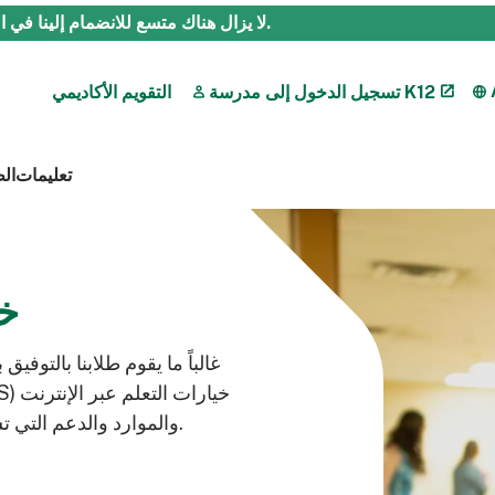
.
لا يزال هناك متسع للانضمام إلينا في العام ال
تسجيل الدخول إلى مدرسة K12
التقويم الأكاديمي
تعليمات
ال
خد
غالباً ما يقوم طلابنا بالتوف
والموارد والدعم التي تساعد في جعل التخرج ممكناً بطريقة تناسب حياتهم.