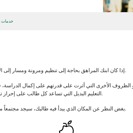
خدمات دع
إذا كان ابنك المراهق بحاجة إلى تنظيم ومرونة ومسار إلى الأمام، فنحن هنا لمساعدته على اتخاذ الخطوة التالية.
ة أو الظروف الأخرى التي أثرت على قدرتهم على إكمال الدراسة،
التعليم البديل التي تساعد كل طالب على إحراز تقدم، والحصول على شهادته، ووضع خطة لمستقبله.
بغض النظر عن المكان الذي يبدأ فيه طالبك، سيجد مجتمعاً مدرسياً مكرساً لمساعدته على تحقيق كامل إمكاناته.