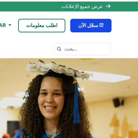
عرض جميع الإعلانات
سجّل الآن
اطلب معلومات
AR
البحث في https://odls.k12.com/