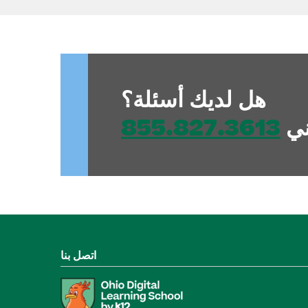
هل لديك أسئلة؟
ني
855.827.3613
اتصل بنا