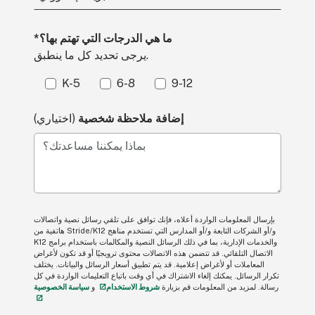
*ما هي الدرجات التي تهتم بها؟
يرجى تحديد كل ما ينطبق.
K-5
6-8
9-12
إضافة ملاحظة شخصية
(اختياري)
بماذا يمكننا مساعدتك؟
بإرسال المعلومات الواردة أعلاه، فإنك توافق على تلقي رسائل نصية واتصالات
هاتفية من Stride/K12 و/أو الشركات التابعة و/أو المدارس التي تستخدم مناهج
K12 والخدمات الإدارية، بما في ذلك الرسائل النصية والمكالمات باستخدام برامج
الاتصال التلقائي. قد تتضمن هذه الاتصالات محتوى ترويجيًا أو قد تكون لأغراض
المعاملات أو لأغراض إعلامية. قد يتم تطبيق أسعار الرسائل والبيانات. يختلف
تكرار الرسائل. يمكنك إلغاء الاشتراك في أي وقت باتباع التعليمات الواردة في كل
رسالة. لمزيد من المعلومات قم بزيارة
شروط الاستخدام
و
سياسة الخصوصية