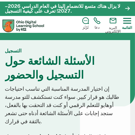
لا يزال هناك متسع للانضمام إلينا في العام الدراسي 2026–
.
2027!
تعرف على كيفية التسجيل
دعا
ثَرْثَرَ
القائمة
البريد
الإلكتروني
التسجيل
الأسئلة الشائعة حول
التسجيل والحضور
إن اختيار المدرسة المناسبة التي تناسب احتياجات
طالبك هو قرار كبير. سواء كنت تستكشف للتو مدرسة
أوهايو للتعلم الرقمي أو كنت قد التحقت بها بالفعل،
ستجد إجابات على الأسئلة الشائعة أدناه حتى تشعر
بالثقة في قرارك.