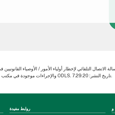
حالة الطوارئ. خطة إدارة الطوارئ الكاملة - ODLS والإجراءات موجودة في مكتب ODLS. تاريخ النشر: 7.29.20.
روابط مفيدة