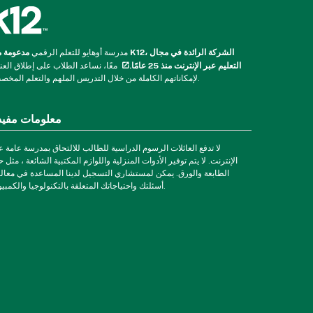
مدرسة أوهايو للتعلم الرقمي
مدعومة من K12، الشركة الرائدة
التعليم عبر الإنترنت منذ 25 عامًا.
معًا، نساعد الطلاب على إطلاق العن
لإمكاناتهم الكاملة من خلال التدريس الملهم والتعلم المخصص.
معلومات مفيد
لا تدفع العائلات الرسوم الدراسية للطالب للالتحاق بمدرسة عامة ع
الإنترنت. لا يتم توفير الأدوات المنزلية واللوازم المكتبية الشائعة ، مثل ح
الطابعة والورق. يمكن لمستشاري التسجيل لدينا المساعدة في معال
أسئلتك واحتياجاتك المتعلقة بالتكنولوجيا والكمبيوتر.