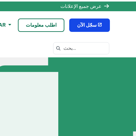
عرض جميع الإعلانات
سجّل الآن
اطلب معلومات
AR
البحث في https://odls.k12.com/