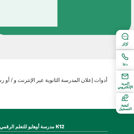
ثَرْثَرَ
دعا
البريد
الإلكتروني
كيفية
التسجيل
مدرسة أوهايو للتعلم الرقمي و K12